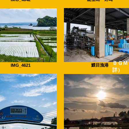
​ＢＧＭ
鰀目漁港
IMG_4621
詳）