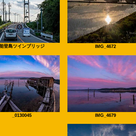
能登島ツインブリッジ
IMG_4672
_0130045
IMG_4679