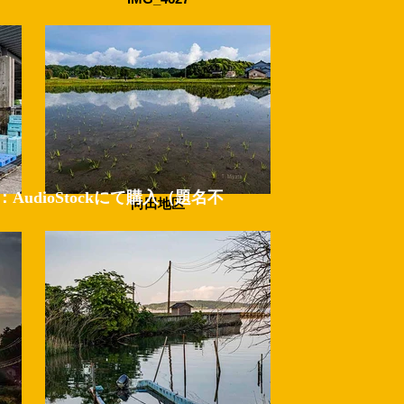
：AudioStockにて購入（題名不
向田地区