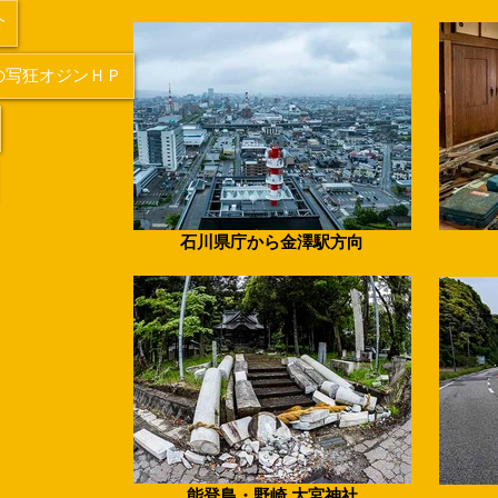
介
の写狂オジンＨＰ
石川県庁から金澤駅方向
能登島・野崎 大宮神社