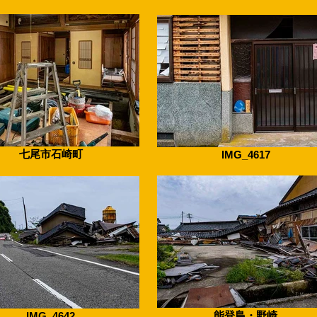
七尾市石崎町
IMG_4617
能登島・野崎
IMG_4642