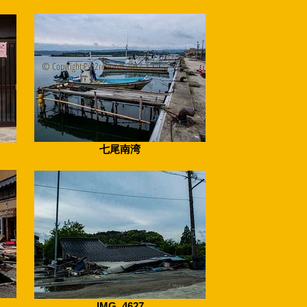
© Copyright Psit2research 2017
七尾南湾
IMG_4627