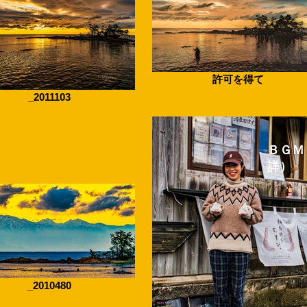
許可を得て
_2011103
​ＢＧＭ
詳）
_2010480