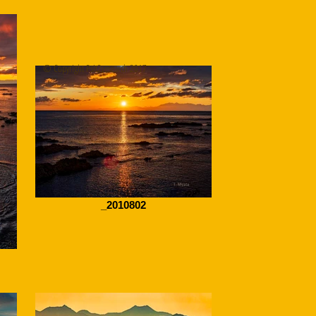
© Copyright Psit2research 2017
_2010802