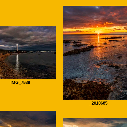
IMG_7539
_2010685