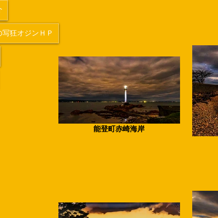
介
の写狂オジンＨＰ
能登町赤崎海岸