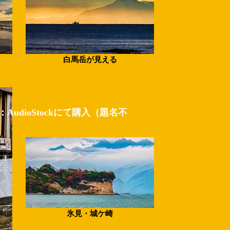
白馬岳が見える
：AudioStockにて購入（題名不
氷見・城ケ崎