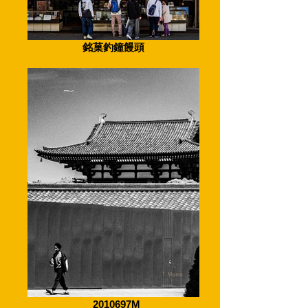
銘菓釣鐘饅頭
_2010697M