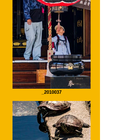
_2010037