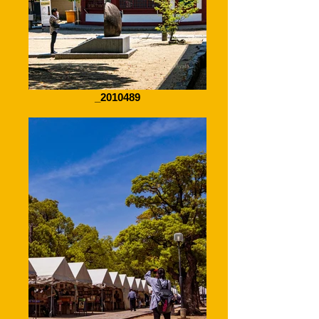
_2010489