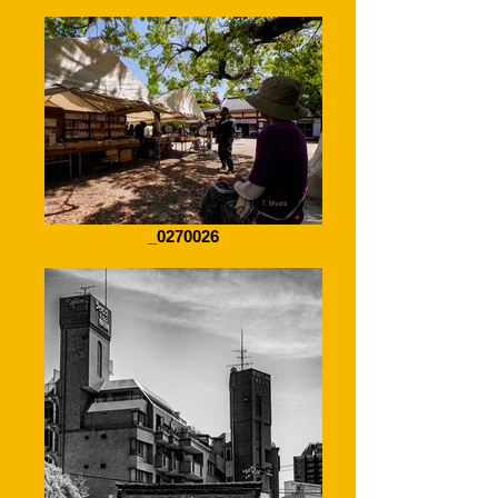
_0270026