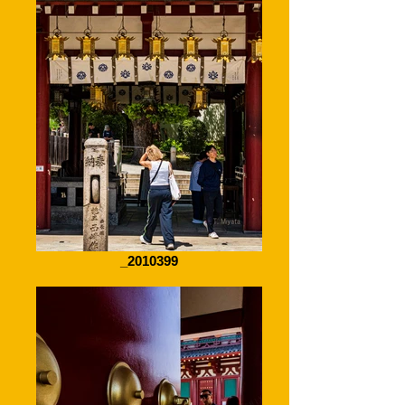
_2010399