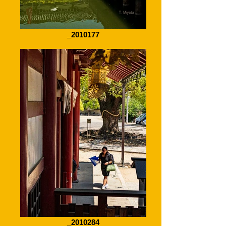
_2010177
_2010284