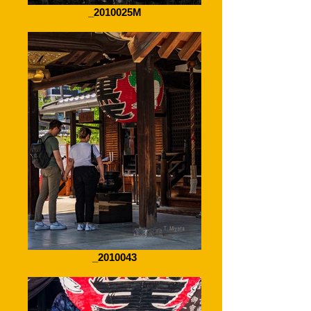
_2010025M
_2010043