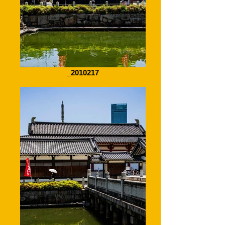
_2010217