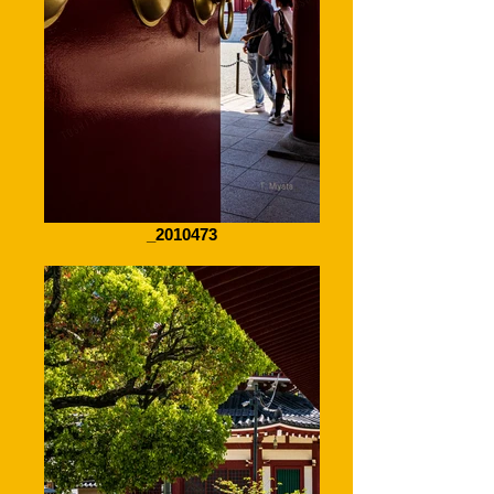
_2010473