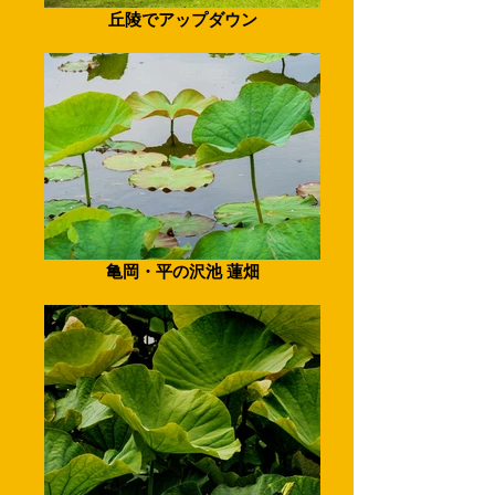
丘陵でアップダウン
亀岡・平の沢池 蓮畑