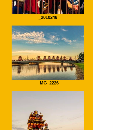
_2010246
_MG_2226