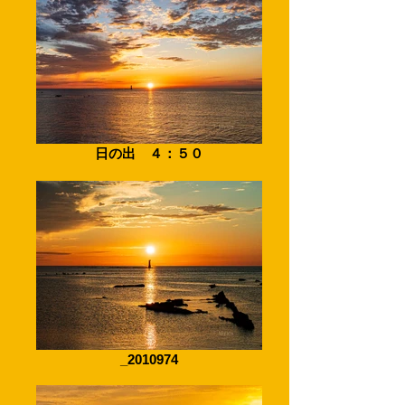
日の出 ４：５０
_2010974