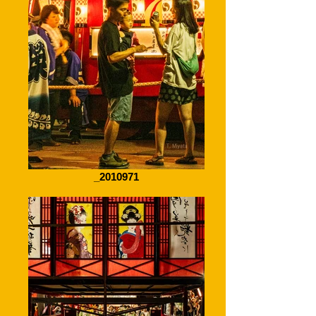
_2010971