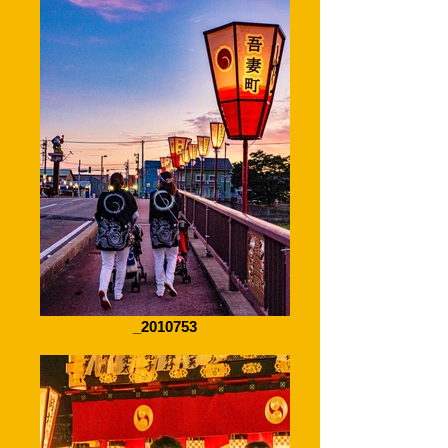
_2010753