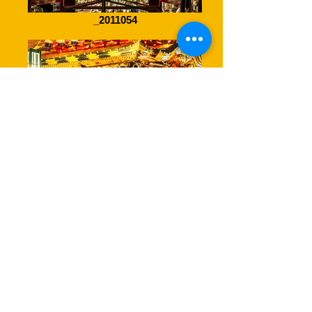
_2011054
_2011139