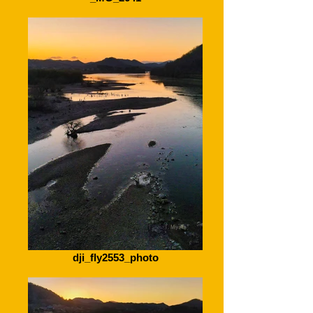
dji_fly2553_photo