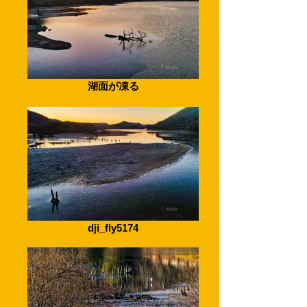
湖面が凍る
dji_fly5174