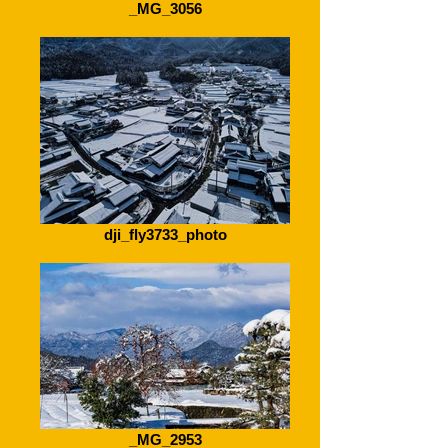
_MG_3056
dji_fly3733_photo
_MG_2953