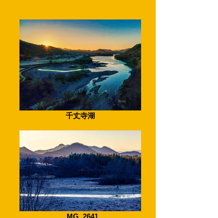
千丈寺湖
_MG_2641