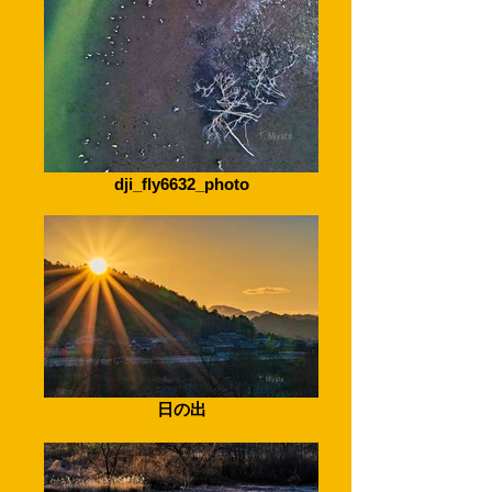
dji_fly6632_photo
日の出