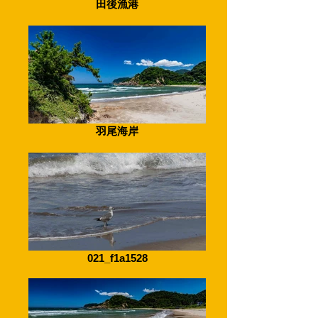
田後漁港
羽尾海岸
021_f1a1528