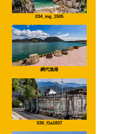
034_mg_1505
網代漁港
030_f1a1837