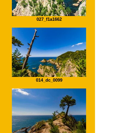
027_f1a1662
014_dc_0099