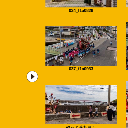
034_f1a0828
037_f1a0933
やっと来たヨ！