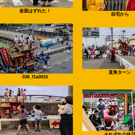
仮面はずれた！
自宅から
直角ターン
036_f1a0915
それぞれの休