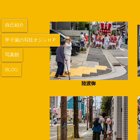
自己紹介
甲子園の写狂オジンＨＰ
写真館
BLOG
陸渡御