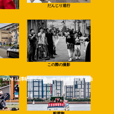
だんじり巡行
この際の撮影
BGM:山澤昭彦氏作曲 十三絃練習曲第Ⅶ曲
日
船渡御