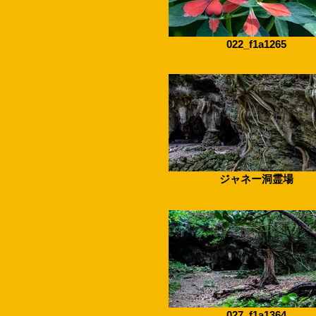
022_f1a1265
ジャネー洞霊場
027_f1a1364