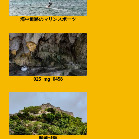
海中道路のマリンスポーツ
025_mg_0458
勝連城跡