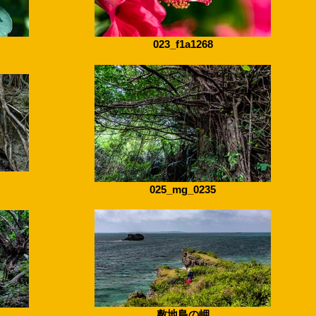
023_f1a1268
025_mg_0235
敷地島の岬