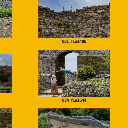
031_f1a1486
034_f1a1544