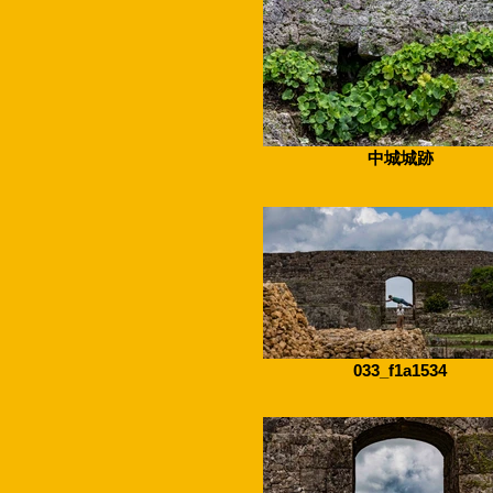
中城城跡
033_f1a1534