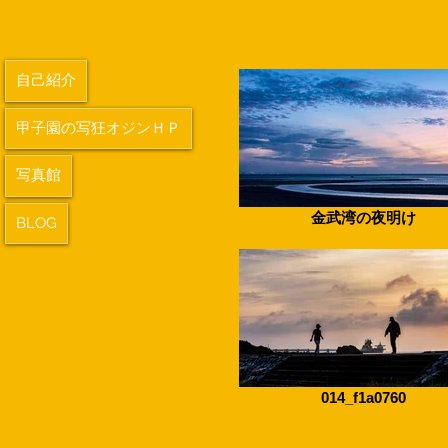
自己紹介
甲子園の写狂オジンＨＰ
写真館
金武湾の夜明け
BLOG
014_f1a0760