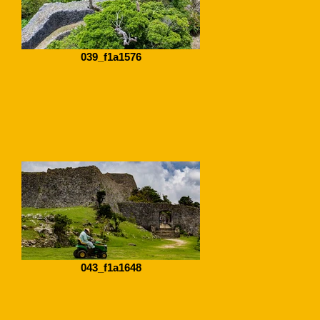
039_f1a1576
043_f1a1648