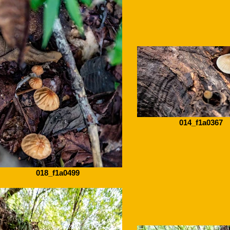
014_f1a0367
018_f1a0499