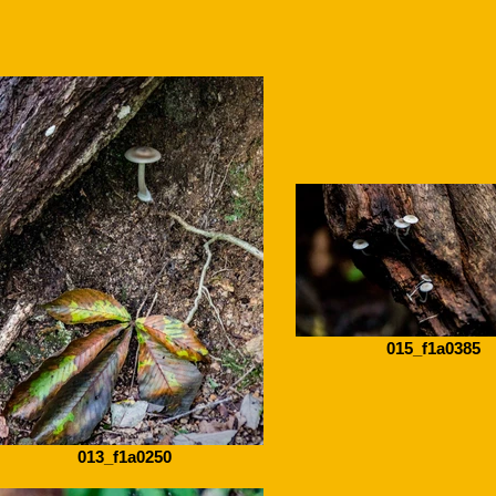
015_f1a0385
013_f1a0250