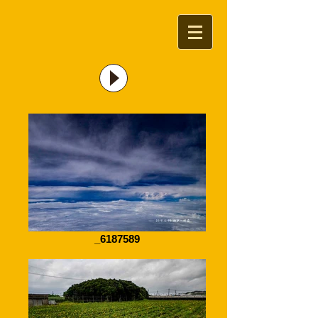
_6187589