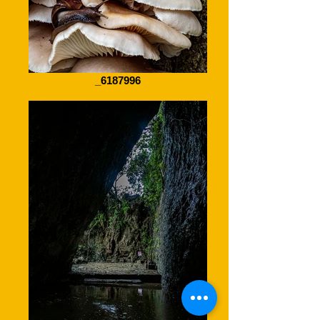
_6187996