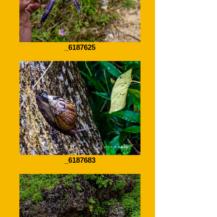
_6187625
_6187683