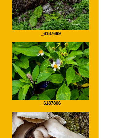
_6187699
_6187806