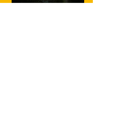
_6188096
_6188119