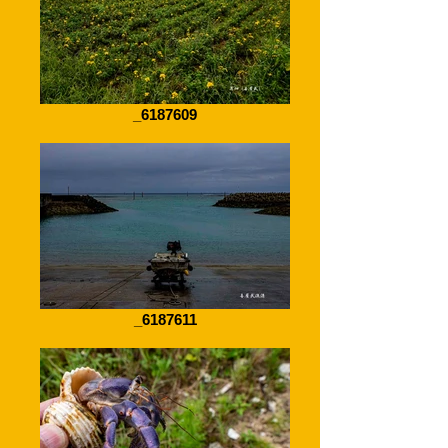
_6187609
_6187611