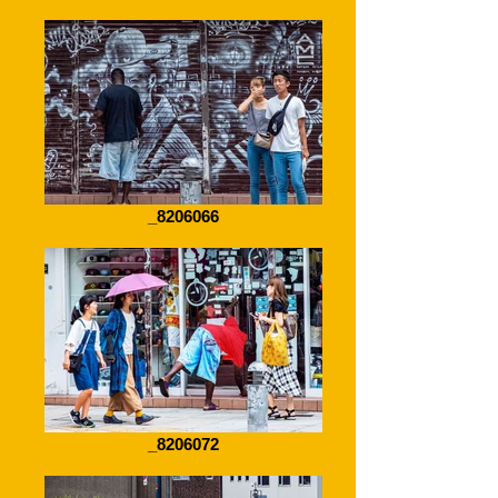
_8206066
_8206072