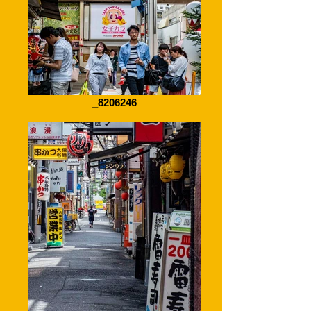
_8206246