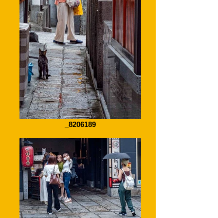
_8206189