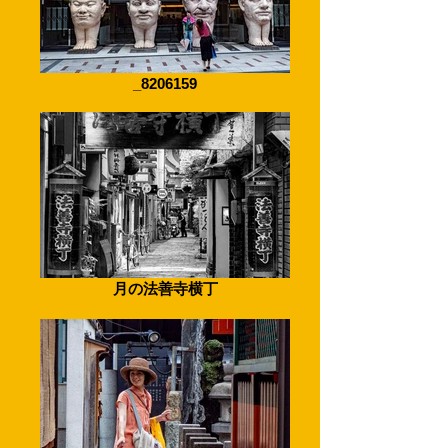
_8206159
月の法善寺横丁