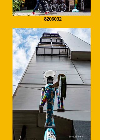
_8206032