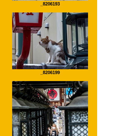
_8206193
_8206199