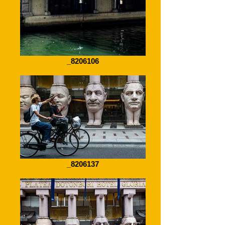
_8206106
_8206137