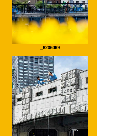
_8206099