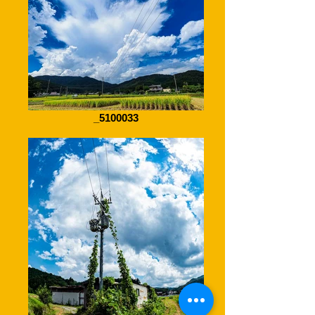
_5100033