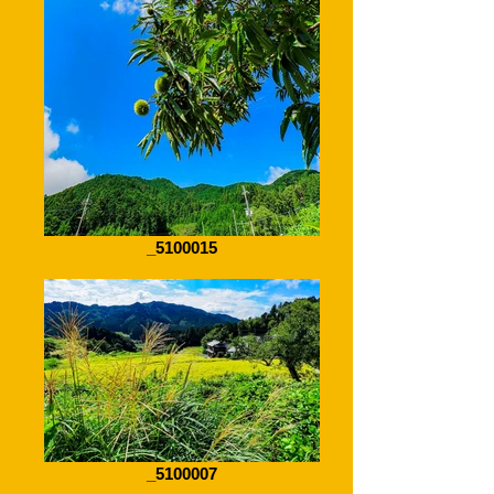
_5100015
_5100007