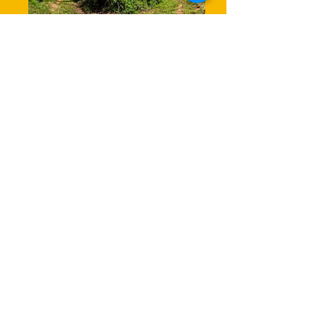
_5100047
img_0933