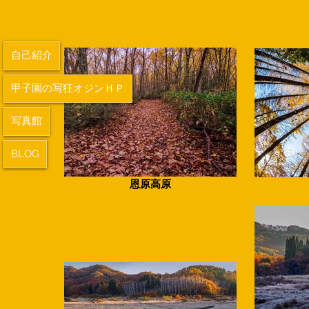
自己紹介
甲子園の写狂オジンＨＰ
写真館
BLOG
恩原高原