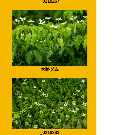
_0210257
大路ダム
_0210283