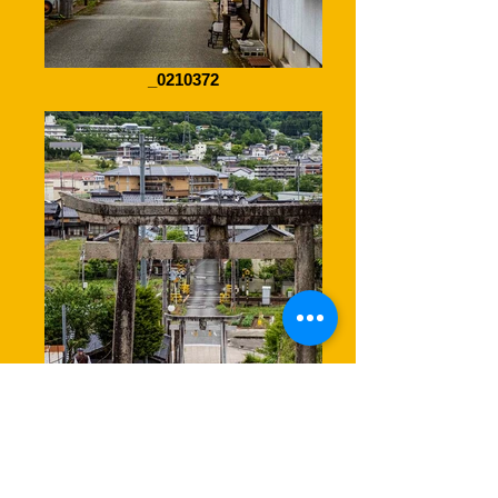
_0210372
_0210388