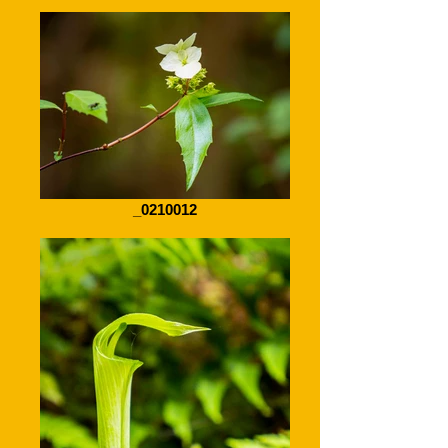
_0210012