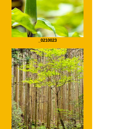
_0210023