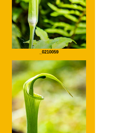
_0210059