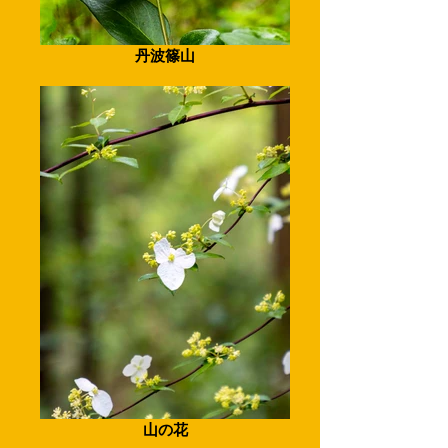
丹波篠山
山の花