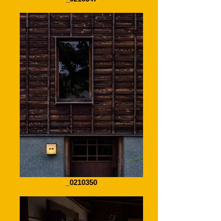
_0210350