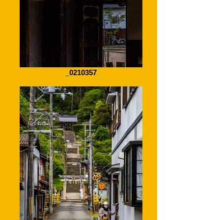
_0210357