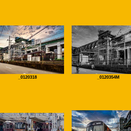
_0120318
_0120354M