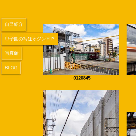
自己紹介
甲子園の写狂オジンＨＰ
写真館
BLOG
_0120845