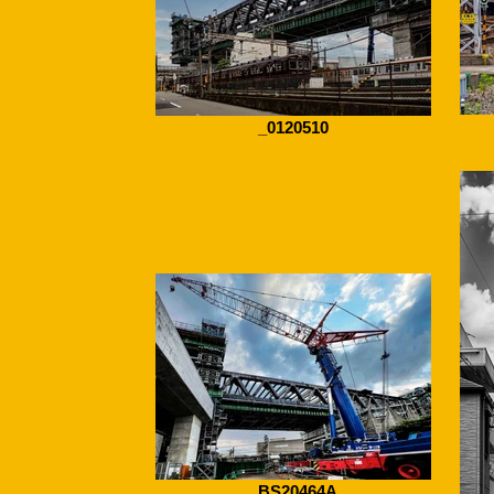
_0120510
_BS20464A