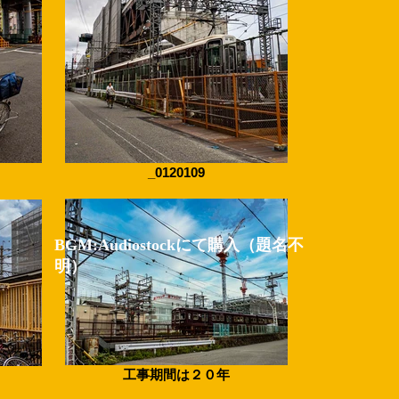
_0120109
BGM:Audiostockにて購入（題名不
明）
工事期間は２０年