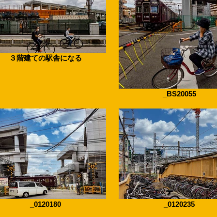
３階建ての駅舎になる
_BS20055
_0120180
_0120235