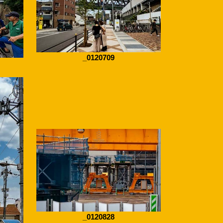
_0120709
_0120828