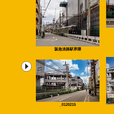
阪急淡路駅界隈
_0120215