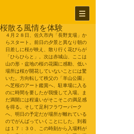
桜散る風情を体験
４月２８日、佐久市内「長野支場」か
らスタート。前日の夕景と異なり朝の
日差しに桜が映え、散り行く花びらが
「ひらひらと」。次は赤城山、ここは
山の形・盆地の桜の花園に感動、低い
場所は桜が開花していないことには驚
いた。方向転して秩父の「羊山公園」
へ芝桜のアート鑑賞へ、駐車場に入る
のに時間を要したが我慢して入場。ま
だ満開には程遠いがそこそこの満足感
を得る。そして足利フラワーパーク
へ、明日の予定だが場所が離れている
のでがんばっていくことにした。到着
は１７：３０、この時刻から入場料が