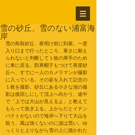
雪の砂丘、雪のない浦富海
岸
雪の鳥取砂丘、夜明け前に到着。一度
入り口まで行ったところ、寒さに耐え
られないと判断して１枚の厚手のため
に車に戻る。防寒帽子もつけて再度砂
丘へ、すでに一人のカメラマンが撮影
に入っている。その姿を入れて記念の
１枚を撮影。砂丘にある小さな池の撮
影は後回しにして頂上へ向かう、途中
で「上では大山が見えるよ」と教えて
もらって急ぎ上る。上からだとイナン
パクトがないので海岸へ下りて大山を
狙う。風は強くないのに波は荒い。ゆ
っくりと上りながら雪の上に描かれた