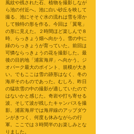
風紋や残された石、植物を撮影しなが
ら池の付近へ。池に白い砂丘を映して
撮る、池にそそぐ水の流れは雪を溶か
して独特の形を作る。今回は「翼竜」
の形に見えた。２時間ほど楽しんで８
時、らっきょう畑へ向かう。雪の中に
緑のらっきょうが育っていた。前回は
可憐ならっきょうの花を撮影した。最
後の目的地「浦富海岸」へ向かう。ジ
オパーク最大のポイント、規模が大き
い。でもここは雪の跡形はなく、冬の
海岸そのものであった。むしろ、昨日
の猛吹雪の中の撮影が適していたので
はないかと感じた。奇岩や打ち寄せる
波、そして波が残したキャンバスを撮
影。浦富海岸では海岸線のアップダウ
ンがきつく、何度も休みながらの行
軍。ここでは３時間半のお楽しみとな
りました。