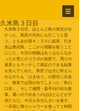
久米島３日目
久米島３日目、ほとんど島の状況が分
かった。島尻の方向にも行こうと思
う。ともあれ朝４：３０に起床、行き
先は奥武島。ここから朝陽を狙うこと
にした。今日の朝陽は丸くはならなか
ったが雲とのコラボが抜群で、周りの
風景ともマッチして満足のできる結果
を生んでくれた。島尻では犬に吠えら
れながらも「はまゆう」の群生に出会
い、散策では顎が出てしまった「鳥の
口岩」、そして儀間・嘉手刈の街を散
策。暑いので出会うのはほとんどが子
供たちだ。今日も氷ぜんざいを食す。
一旦宿に帰りシャワーを使って１時間