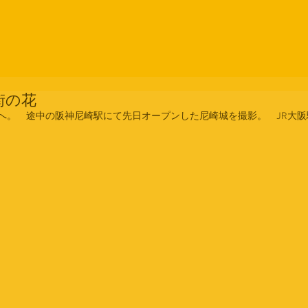
街の花
へ。　途中の阪神尼崎駅にて先日オープンした尼崎城を撮影。　JR大