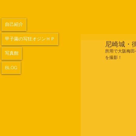
自己紹介
甲子園の写狂オジンＨＰ
尼崎城・
所用で大阪梅田
写真館
を撮影！
BLOG