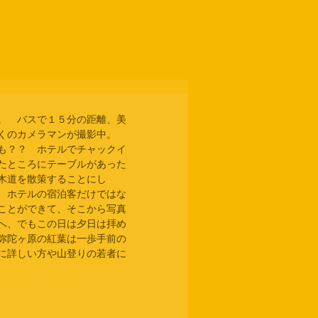
。　バスで１５分の距離、美
くのカメラマンが撮影中。　
も？？　ホテルでチャックイ
たところにテーブルがあった
木道を散策することにし
　ホテルの宿泊客だけではな
ことができて、そこから写真
へ、でもこの日は夕日は拝め
弥陀ヶ原の紅葉は一歩手前の
に詳しい方や山登りの若者に