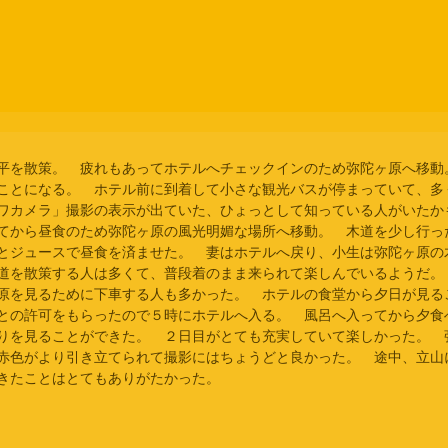
平を散策。　疲れもあってホテルへチェックインのため弥陀ヶ原へ移動
ことになる。　ホテル前に到着して小さな観光バスが停まっていて、多
ワカメラ」撮影の表示が出ていた、ひょっとして知っている人がいたか
てから昼食のため弥陀ヶ原の風光明媚な場所へ移動。　木道を少し行っ
とジュースで昼食を済ませた。　妻はホテルへ戻り、小生は弥陀ヶ原の
道を散策する人は多くて、普段着のまま来られて楽しんでいるようだ。
原を見るために下車する人も多かった。　ホテルの食堂から夕日が見る
との許可をもらったので５時にホテルへ入る。　風呂へ入ってから夕食
りを見ることができた。　２日目がとても充実していて楽しかった。　
赤色がより引き立てられて撮影にはちょうどと良かった。　途中、立山
きたことはとてもありがたかった。