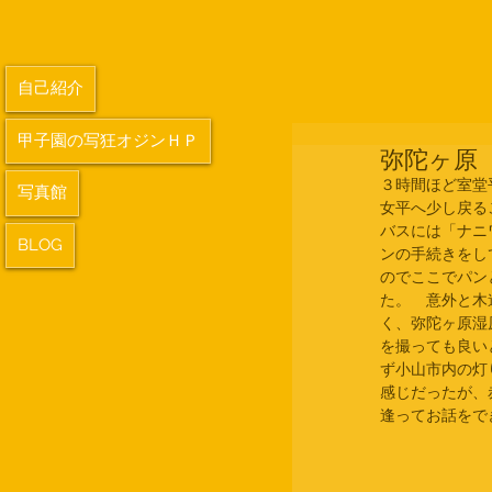
自己紹介
甲子園の写狂オジンＨＰ
弥陀ヶ原
３時間ほど室堂
写真館
女平へ少し戻る
バスには「ナニ
BLOG
ンの手続きをし
のでここでパン
た。　意外と木
く、弥陀ヶ原湿
を撮っても良い
ず小山市内の灯
感じだったが、
逢ってお話をで