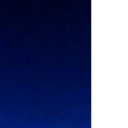
前に阪神姫島駅周辺の商店街を下見、阪神高速道
路の下にある商店街、おもしろい場所である。
だんじり祭りは尼崎築地町、最寄り駅は阪神「大
物（だいも...