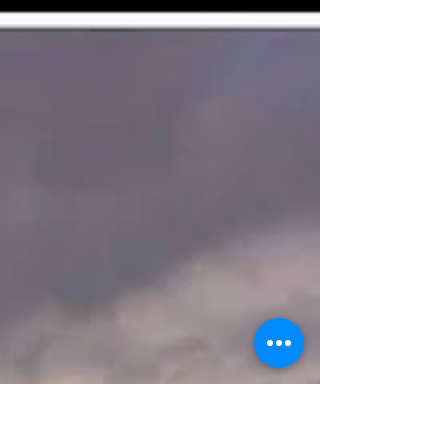
工場夜景！
２日連続で尼崎の工場地帯散策。 時間が早くて
夜景が撮れなかったので再挑戦！ まずは夕焼け
の撮影、そして工場へ。 有名なスポットなのに
今日は誰もいなかった。 一人ゆっくり撮影する
ことができた。 昨日の下見の結果、今日は車で
移動、有料駐車場も１時間￥３００．－と格安、
工場夜景の...