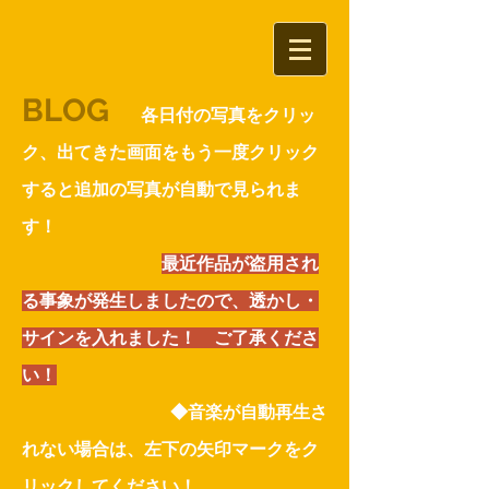
BLOG
各日付の写真をクリッ
ク、出て
きた画面をもう一度クリック
すると追加の写真が自動で見られま
す！
​
最近作品が盗用され
る事象
が発生しましたので、透かし・
サインを入れました！ ご了承くださ
い！
​ ◆音楽が自動再生さ
れない場合は、左下の矢印マークをク
リックしてください！