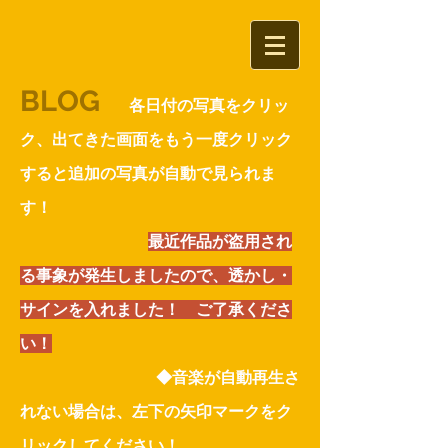
BLOG
各日付の写真をクリッ
ク、出て
きた画面をもう一度クリック
すると追加の写真が自動で見られま
す！
​
最近作品が盗用され
る事象
が発生しましたので、透かし・
サインを入れました！ ご了承くださ
い！
​ ◆音楽が自動再生さ
れない場合は、左下の矢印マークをク
リックしてください！