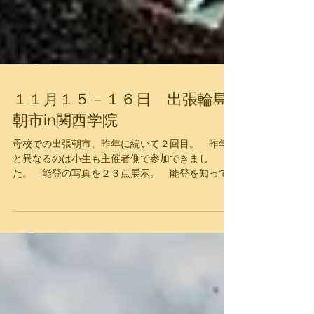
１１月１５－１６日 出張輪島
朝市in関西学院
母校での出張朝市、昨年に続いて２回目。 昨年
と異なるのは小生も主催者側で参加できまし
た。 能登の写真を２３点展示。 能登を知って
もらうこと、震災で朝市が青空で開けない事を知
ってもらうことが目的です。 震災写真を１点、
朝市の写真が８点、能登の風景の写真を８点、祭
りの写真が６点を展示しました。 来場者数は２
日間で３４００名を超えました。 朝いちばんは
長い行列ができ、輪島朝市の根強い人気ぶりが実